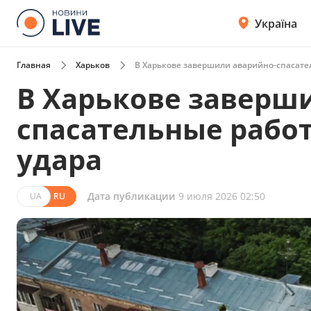
Україна
Главная
Харьков
В Харькове завершили аварийно-спасате
В Харькове заверш
спасательные работ
удара
Дата публикации
9 июля 2026 02:50
UA
RU