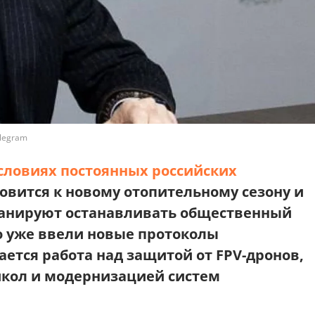
elegram
словиях постоянных российских
товится к новому отопительному сезону и
планируют останавливать общественный
но уже ввели новые протоколы
ается работа над защитой от FPV-дронов,
кол и модернизацией систем