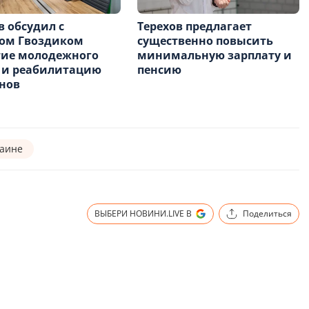
в обсудил с
Терехов предлагает
ром Гвоздиком
существенно повысить
тие молодежного
минимальную зарплату и
 и реабилитацию
пенсию
нов
раине
ВЫБЕРИ НОВИНИ.LIVE В
Поделиться