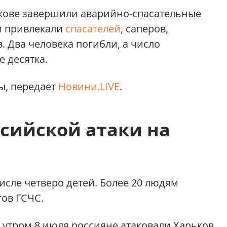
рькове завершили аварийно-спасательные
им привлекали
спасателей
, саперов,
 Два человека погибли, а число
 десятка.
ы, передает
Новини.LIVE
.
сийской атаки на
числе четверо детей. Более 20 людям
ов ГСЧС.
 утром 8 июля россияне атаковали Харьков.