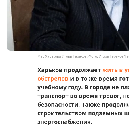
Мэр Харькова Игорь Терехов. Фото: Игорь Терехов/T
Харьков продолжает
жить в у
обстрелов
и в то же время го
учебному году. В городе не 
транспорт во время тревог, 
безопасности. Также продолж
строительством подземных ш
энергоснабжения.