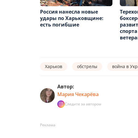
Россия нанесла новые
Терехо
удары по Харьковщине:
боксе
есть погибшие
разви
спорта
ветера
Харьков
обстрелы
война в Ук
Автор:
Мария Чекарёва
Следите за автором
Реклама