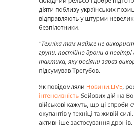
складний рельєф і добре підгот
діяти поблизу українських позиц
відправляють у штурми невеликі 
безпілотники.
"Техніка там майже не використ
групи, постійно дрони в повітрі 
тактика, яку росіяни зараз вик
підсумував Трегубов.
Як повідомляли
Новини.LIVE
, ро
інтенсивність
бойових дій на Во
військові кажуть, що ці спроб
окупантів у техніці та живій силі
активніше застосування дронів.