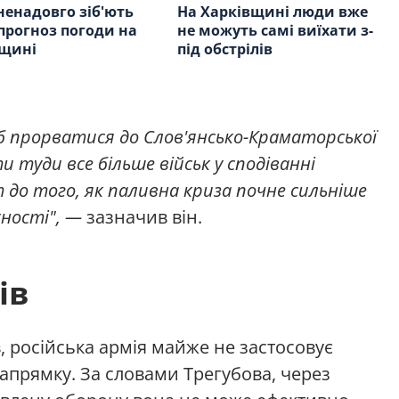
ненадовго зіб'ють
На Харківщині люди вже
 прогноз погоди на
не можуть самі виїхати з-
вщині
під обстрілів
б прорватися до Слов'янсько-Краматорської
и туди все більше військ у сподіванні
до того, як паливна криза почне сильніше
ності", —
зазначив він.
ів
, російська армія майже не застосовує
апрямку. За словами Трегубова, через