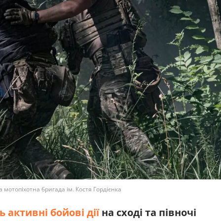
а мотопіхотна бригада ім. Костя Гордієнка
активні бойові дії
на сході та півночі