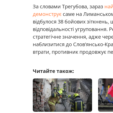
За словами Трегубова, зараз
най
демонструє
саме на Лиманськом
відбулося 38 бойових зіткнень, щ
відповідальності угруповання. 
стратегічне значення, адже чер
наблизитися до Слов'янсько-Кра
втрати, противник продовжує пе
Читайте також: