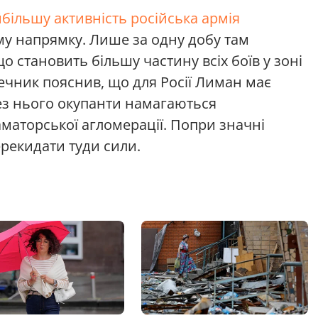
більшу активність російська армія
у напрямку. Лише за одну добу там
о становить більшу частину всіх боїв у зоні
Речник пояснив, що для Росії Лиман має
ез нього окупанти намагаються
маторської агломерації. Попри значні
рекидати туди сили.