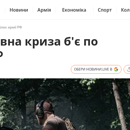
Новини
Армія
Економіка
Спорт
Кол
ілах армії РФ
вна криза б'є по
Ф
ОБЕРИ НОВИНИ.LIVE В