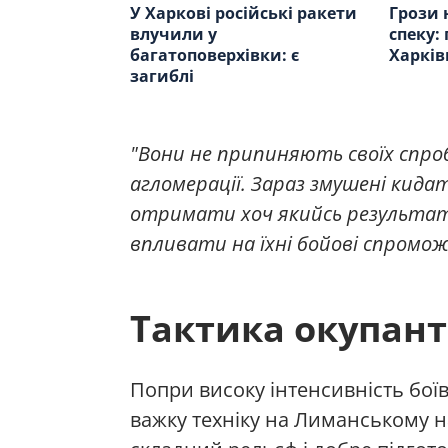
У Харкові російські ракети
Грози 
влучили у
спеку:
багатоповерхівки: є
Харкі
загиблі
"Вони не припиняють своїх спро
агломерації. Зараз змушені кидат
отримати хоч якийсь результат 
впливати на їхні бойові спромож
Тактика окупант
Попри високу інтенсивність боїв
важку техніку на Лиманському н