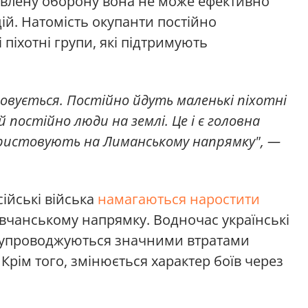
овлену оборону вона не може ефективно
ій. Натомість окупанти постійно
піхотні групи, які підтримують
овується. Постійно йдуть маленькі піхотні
й постійно люди на землі. Це і є головна
ористовують на Лиманському напрямку", —
сійські війська
намагаються наростити
вчанському напрямку. Водночас українські
и супроводжуються значними втратами
. Крім того, змінюється характер боїв через