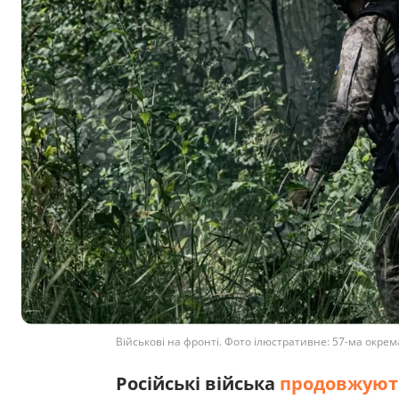
Військові на фронті. Фото ілюстративне: 57-ма окрем
Російські війська
продовжують 