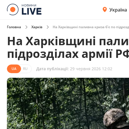
Україна
Головна
Харків
На Харківщині паливна криза б'є по підрозд
На Харківщині пали
підрозділах армії Р
Дата публікації:
29 червня 2026 12:02
UA
RU