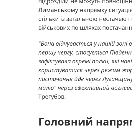
підрозділи не можуть повноцінн
Лиманському напрямку ситуація
стільки із загальною нестачею п
військових по шляхах постачанн
"Вона відчувається у нашій зоні 
першу чергу, стосується Південн
зафіксувала окремі полки, які 
користуватися через режим жорс
постачання йде через Луганщину
милю" через ефективний вогневи
Трегубов.
Головний напря