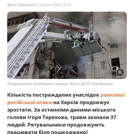
Дата публікації:
9 серпня 2026 14:21
Рятувальники розбирають завали. Фото: ДСНС Харківщини
Кількість постраждалих унаслідок
ранкової
російської атаки
на Харків продовжує
зростати. За останніми даними міського
голови Ігоря Терехова, травм зазнали 37
людей. Рятувальники продовжують
працювати біля пошкодженої