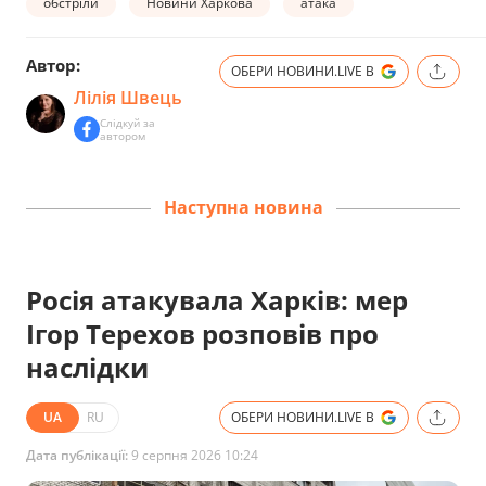
обстріли
Новини Харкова
атака
Автор:
ОБЕРИ НОВИНИ.LIVE В
Лілія Швець
Слідкуй за
автором
Наступна новина
Росія атакувала Харків: мер
Ігор Терехов розповів про
наслідки
UA
RU
ОБЕРИ НОВИНИ.LIVE В
Дата публікації:
9 серпня 2026 10:24