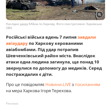
Наслідки удару КАБом по Харкову. Фото ілюстративне: Харківська
ОВА
Російські війська вдень 7 липня
завдали
авіаудару
по Харкову керованими
авіабомбами. Під удар потрапив
Шевченківський район міста. Внаслідок
атаки одна людина загинула, ще понад 10
звернулися по допомогу до медиків. Серед
постраждалих є діти.
Про це повідомляє
Новини.LIVE
з
посиланням
на мера Харкова Ігоря Терехова.
Реклама