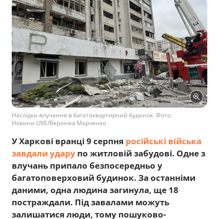
Наслідки влучання в багатоквартирний будинок. Фото:
Новини.LIVE/Вероніка Марченко
У Харкові вранці 9 серпня
російські війська
завдали удару
по житловій забудові. Одне з
влучань припало безпосередньо у
багатоповерховий будинок. За останніми
даними, одна людина загинула, ще 18
постраждали. Під завалами можуть
залишатися люди, тому пошуково-