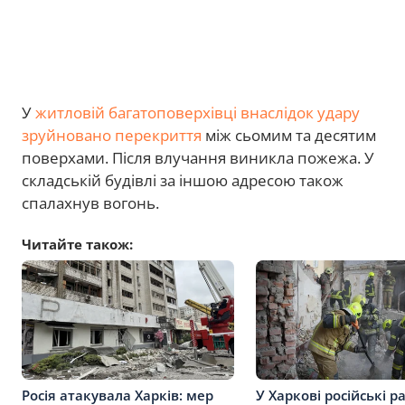
У
житловій багатоповерхівці внаслідок удару
зруйновано перекриття
між сьомим та десятим
поверхами. Після влучання виникла пожежа. У
складській будівлі за іншою адресою також
спалахнув вогонь.
Читайте також:
Росія атакувала Харків: мер
У Харкові російські р