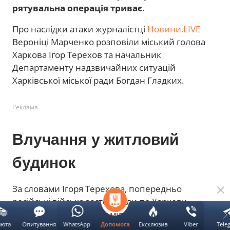
рятувальна операція триває.
Про наслідки атаки журналістці
Новини.LIVE
Вероніці Марченко розповіли міський голова
Харкова Ігор Терехов та начальник
Департаменту надзвичайних ситуацій
Харківської міської ради Богдан Гладких.
Реклама
Влучання у житловий
будинок
За словами Ігоря Терехова, попередньо
російські війська застосували по Харкову
"Бандеролі". Загалом у місті зафіксували три
люта
Опитування
WhatsApp
Ексклюзив
Viber
Tele
Допомога
влучання. Одне з них припало безпосередньо