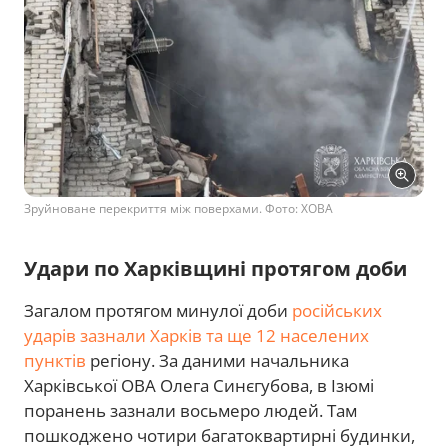
Зруйноване перекриття між поверхами. Фото: ХОВА
Удари по Харківщині протягом доби
Загалом протягом минулої доби
російських
ударів зазнали Харків та ще 12 населених
пунктів
регіону. За даними начальника
Харківської ОВА Олега Синєгубова, в Ізюмі
поранень зазнали восьмеро людей. Там
пошкоджено чотири багатоквартирні будинки,