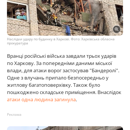
Наслідки удару по будинку в Харкові. Фото: Харківська обласна
прокуратура
Вранці російські війська завдали трьох ударів
по Харкову. За попередніми даними міської
влади, для атаки ворог застосував "Бандеролі".
Одне з влучань припало безпосередньо у
житлову багатоповерхівку. Також було
пошкоджено складське приміщення. Внаслідок
атаки одна людина загинула
.
Реклама