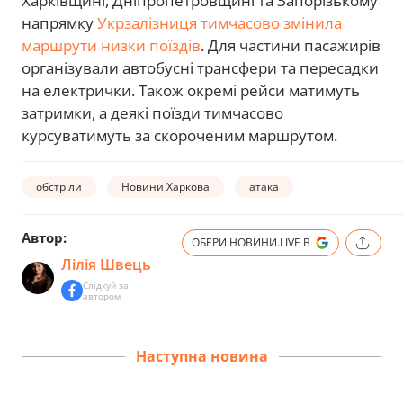
Харківщині, Дніпропетровщині та Запорізькому
напрямку
Укрзалізниця тимчасово змінила
маршрути низки поїздів
. Для частини пасажирів
організували автобусні трансфери та пересадки
на електрички. Також окремі рейси матимуть
затримки, а деякі поїзди тимчасово
курсуватимуть за скороченим маршрутом.
обстріли
Новини Харкова
атака
Автор:
ОБЕРИ НОВИНИ.LIVE В
Лілія Швець
Слідкуй за
автором
Наступна новина