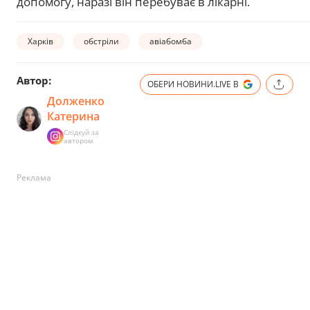
допомогу, наразі він перебуває в лікарні.
Харків
обстріли
авіабомба
Автор:
ОБЕРИ НОВИНИ.LIVE В
Долженко
Катерина
Слідкуй за
автором
Реклама