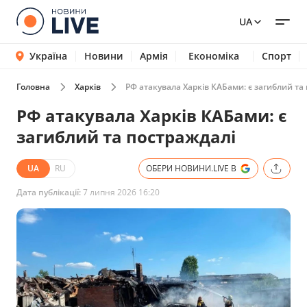
UA
Україна
Новини
Армія
Економіка
Спорт
Головна
Харків
РФ атакувала Харків КАБами: є загиблий та
РФ атакувала Харків КАБами: є
загиблий та постраждалі
UA
RU
ОБЕРИ НОВИНИ.LIVE В
Дата публікації:
7 липня 2026 16:20