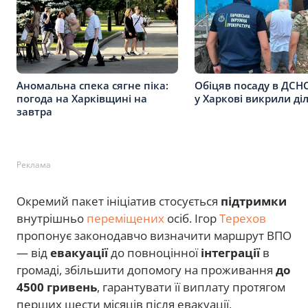
Аномальна спека сягне піка:
Обіцяв посаду в ДСНС
погода на Харківщині на
у Харкові викрили ді
завтра
Реклама
Окремий пакет ініціатив стосується
підтримки
внутрішньо
переміщених
осіб. Ігор
Терехов
пропонує законодавчо визначити маршрут ВПО
— від
евакуації
до повноцінної
інтеграції
в
громаді, збільшити допомогу на проживання
до
4500 гривень
, гарантувати її виплату протягом
перших шести місяців після евакуації,