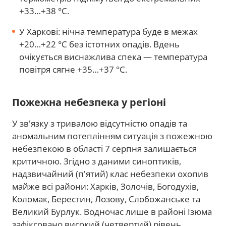
+33…+38 °С.
У Харкові: нічна температура буде в межах
+20…+22 °С без істотних опадів. Вдень
очікується виснажлива спека — температура
повітря сягне +35…+37 °С.
Пожежна небезпека у регіоні
У зв'язку з тривалою відсутністю опадів та
аномальним потеплінням ситуація з пожежною
небезпекою в області 7 серпня залишається
критичною. Згідно з даними синоптиків,
надзвичайний (п'ятий) клас небезпеки охопив
майже всі райони: Харків, Золочів, Богодухів,
Коломак, Берестин, Лозову, Слобожанське та
Великий Бурлук. Водночас лише в районі Ізюма
зафіксовано високий (четвертий) рівень.