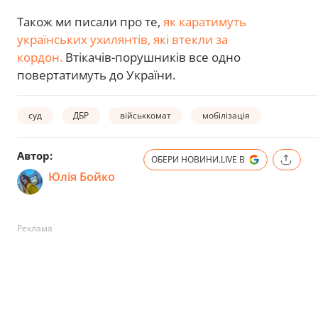
Також ми писали про те,
як каратимуть
українських ухилянтів, які втекли за
кордон.
Втікачів-порушників все одно
повертатимуть до України.
суд
ДБР
військкомат
мобілізація
Автор:
ОБЕРИ НОВИНИ.LIVE В
Юлія Бойко
Реклама