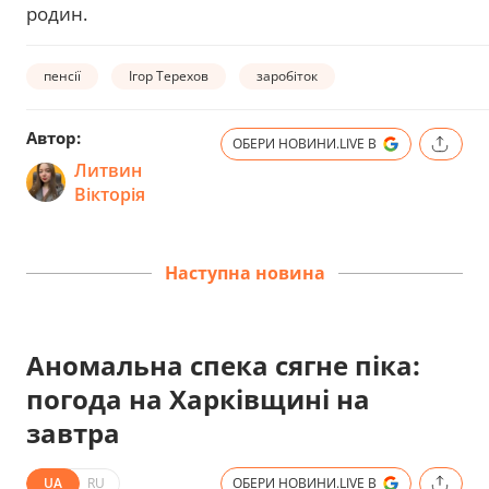
родин.
пенсії
Ігор Терехов
заробіток
Автор:
ОБЕРИ НОВИНИ.LIVE В
Литвин
Вікторія
Наступна новина
Аномальна спека сягне піка:
погода на Харківщині на
завтра
UA
RU
ОБЕРИ НОВИНИ.LIVE В