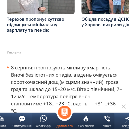
Терехов пропонує суттєво
Обіцяв посаду в ДСНС
підвищити мінімальну
у Харкові викрили ді
зарплату та пенсію
Реклама
8 серпня: прогнозують мінливу хмарність.
Вночі без істотних опадів, а вдень очікується
короткочасний дощ (місцями значний), гроза,
град та шквал до 15–20 м/с. Вітер північний, 7–
12 м/с. Температура повітря вночі
становитиме +18…+23 °С, вдень — +31…+36
°С.
9 серпня: збережеться мінлива хмарність,
люта
Опитування
WhatsApp
Ексклюзив
Viber
Tele
Допомога