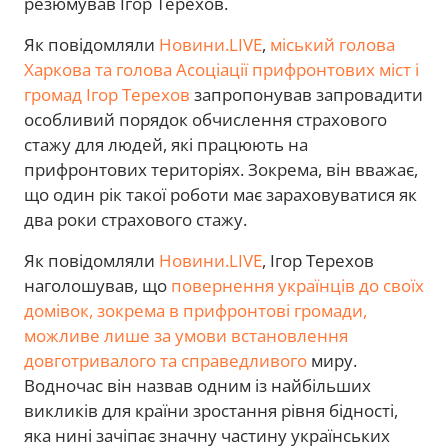
резюмував Ігор Терехов.
Як повідомляли
Новини.LIVE
,
міський голова
Харкова та голова Асоціації прифронтових міст і
громад Ігор Терехов
запропонував запровадити
особливий порядок обчислення страхового
стажу для людей, які працюють на
прифронтових територіях. Зокрема, він вважає,
що один рік такої роботи має зараховуватися як
два роки страхового стажу.
Як повідомляли
Новини.LIVE
, Ігор Терехов
наголошував, що
повернення українців до своїх
домівок, зокрема в прифронтові громади,
можливе лише за умови встановлення
довготривалого та справедливого
миру.
Водночас він назвав одним із найбільших
викликів для країни зростання рівня бідності,
яка нині зачіпає значну частину українських