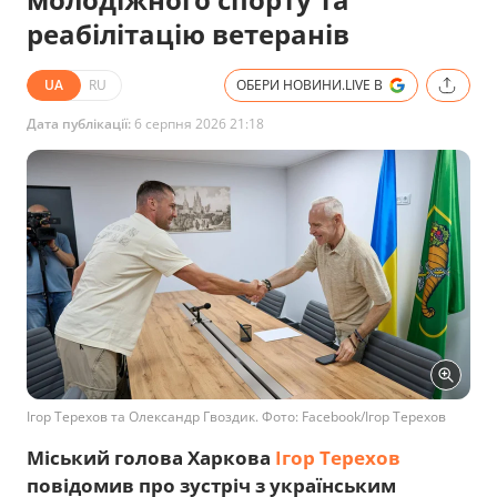
реабілітацію ветеранів
UA
RU
ОБЕРИ НОВИНИ.LIVE В
Дата публікації:
6 серпня 2026 21:18
Ігор Терехов та Олександр Гвоздик. Фото: Facebook/Ігор Терехов
Міський голова Харкова
Ігор Терехов
повідомив про зустріч з українським