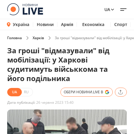
UA
Україна
Новини
Армія
Економіка
Спорт
Головна
Харків
За гроші "відмазували" від мобілізації: у Х
За гроші "відмазували" від
мобілізації: у Харкові
судитимуть військкома та
його подільника
UA
RU
ОБЕРИ НОВИНИ.LIVE В
Дата публікації:
26 червня 2023 15:40