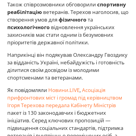
Також співрозмовники обговорили
спортивну
реабілітацію
ветеранів. Терехов наголосив, що
створення умов для
фізичного
та
психологічного
відновлення українських
захисників має стати одним із безумовних
пріоритетів державної політики.
Наприкінці він подякував Олександру Гвоздику
за відданість Україні, небайдужість і готовність
ділитися своїм досвідом із молодими
спортсменами та ветеранами.
Як повідомляли
Новини.LIVE
,
Асоціація
прифронтових міст і громад під керівництвом
Ігоря Терехова передала Кабінету Міністрів
пакет із 130 законодавчих і бюджетних
ініціатив. Серед ключових пропозицій —
підвищення соціальних стандартів, підтримка
ветеранів і внутрішньо переміщених осіб, а