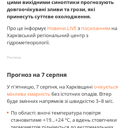
цими вихідними синоптики прогнозують
довгоочікувані зливи та грози, які
принесуть суттєве охолодження.
Про це інформує
Новини.LIVE
з
посиланням
на
Харківський регіональний центр з
гідрометеорології.
Реклама
Прогноз на 7 серпня
У п'ятницю, 7 серпня, на Харківщині
очікується
мінлива хмарність
без істотних опадів. Вітер
буде змінних напрямків зі швидкістю 3–8 м/с.
По області: вночі температура повітря
становитиме +19…+24 °С, а вдень стовпчики
термометрів піднімуться до екстремальних