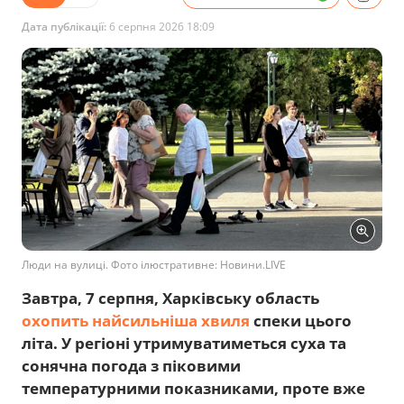
Дата публікації:
6 серпня 2026 18:09
Люди на вулиці. Фото ілюстративне: Новини.LIVE
Завтра, 7 серпня, Харківську область
охопить найсильніша хвиля
спеки цього
літа. У регіоні утримуватиметься суха та
сонячна погода з піковими
температурними показниками, проте вже