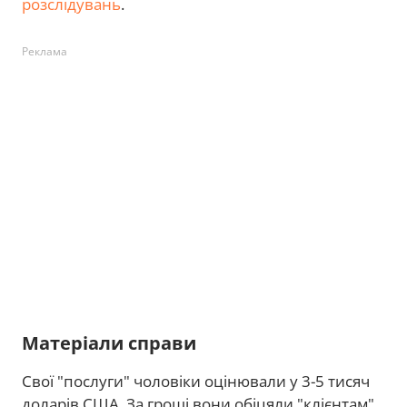
розслідувань
.
Реклама
Матеріали справи
Свої "послуги" чоловіки оцінювали у 3-5 тисяч
доларів США. За гроші вони обіцяли "клієнтам"