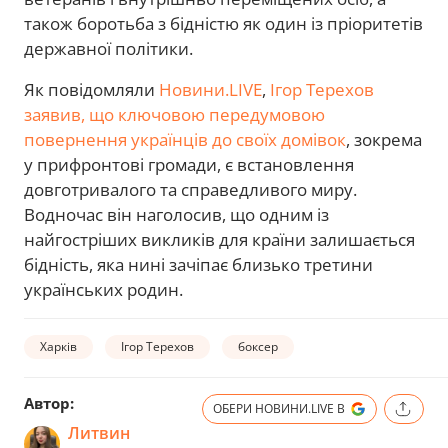
також боротьба з бідністю як один із пріоритетів
державної політики.
Як повідомляли
Новини.LIVE
,
Ігор Терехов
заявив, що ключовою передумовою
повернення українців до своїх домівок
, зокрема
у прифронтові громади, є встановлення
довготривалого та справедливого миру.
Водночас він наголосив, що одним із
найгостріших викликів для країни залишається
бідність, яка нині зачіпає близько третини
українських родин.
Харків
Ігор Терехов
боксер
Автор:
ОБЕРИ НОВИНИ.LIVE В
Литвин