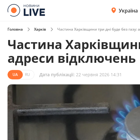
Україна
Головна
Харків
Частина Харківщини три дні буде без газу:
Частина Харківщини 
адреси відключень
Дата публікації:
22 червня 2026 14:31
UA
RU