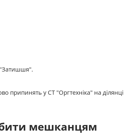
Т "Затишшя".
о припинять у СТ "Оргтехніка" на ділянці
обити мешканцям