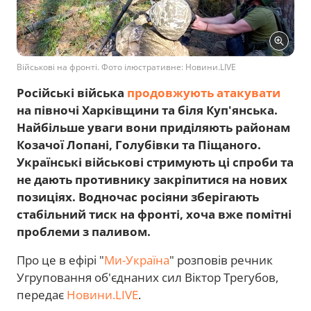
Військові на фронті. Фото ілюстративне: Новини.LIVЕ
Російські війська
продовжують атакувати
на півночі Харківщини та біля Куп'янська.
Найбільше уваги вони приділяють районам
Козачої Лопані, Голубівки та Піщаного.
Українські військові стримують ці спроби та
не дають противнику закріпитися на нових
позиціях. Водночас росіяни зберігають
стабільний тиск на фронті, хоча вже помітні
проблеми з паливом.
Про це в ефірі "
Ми-Україна
" розповів речник
Угруповання об'єднаних сил Віктор Трегубов,
передає
Новини.LIVE
.