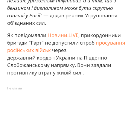
не лише ураженням нафтобаз, а й тим, що з
бензином і дизпаливом може бути скрутно
взагалі у Росії"
— додав речник Угруповання
об'єднаних сил.
Як повідомляли
Новини.LIVE
, прикордонники
бригади "Гарт" не допустили спроб
просування
російських військ
через
державний кордон України на Південно-
Слобожанському напрямку. Вони завдали
противнику втрат у живій силі.
Реклама