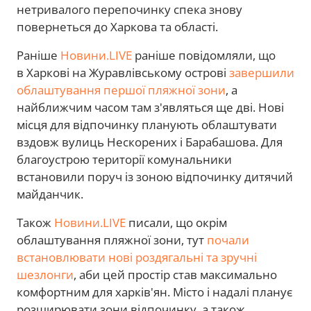
нетривалого перепочинку спека знову
повернеться до Харкова та області.
Раніше
Новини.LIVE
раніше повідомляли, що
в Харкові на Журавлівському острові
завершили
облаштування першої пляжної зони
, а
найближчим часом там з'являться ще дві. Нові
місця для відпочинку планують облаштувати
вздовж вулиць Нескорених і Барабашова. Для
благоустрою території комунальники
встановили поруч із зоною відпочинку дитячий
майданчик.
Також
Новини.LIVE
писали, що окрім
облаштування пляжної зони, тут
почали
встановлювати нові роздягальні та зручні
шезлонги
, аби цей простір став максимально
комфортним для харків'ян. Місто і надалі планує
розширювати зони відпочинку, а також