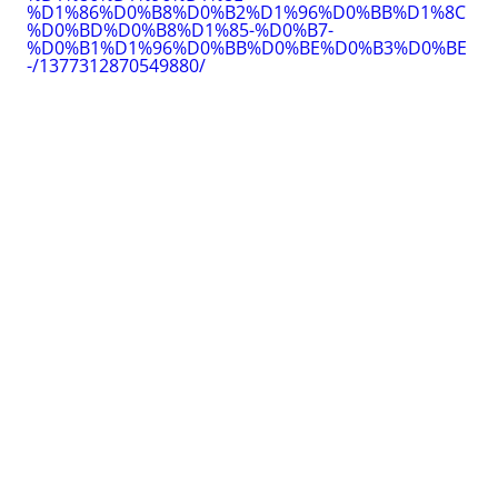
%D1%86%D0%B8%D0%B2%D1%96%D0%BB%D1%8C
%D0%BD%D0%B8%D1%85-%D0%B7-
%D0%B1%D1%96%D0%BB%D0%BE%D0%B3%D0%BE
-/1377312870549880/