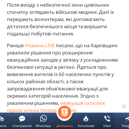
Після виїзду з небезпечної зони цивільних
спочатку оглядають військові медики. Далі їх
передають волонтерам, які допомагають
дістатися безпечнішого місця та вирішити
подальші побутові питання.
Раніше
Новини.LIVE
писали, що на Харківщині
ухвалили рішення про розширення
евакуаційних заходів у зв’язку з ускладненням
безпекової ситуації в регіоні. Йдеться про
вивезення жителів із 60 населених пунктів у
кількох районах області, а також
запровадження обов’язкової евакуації для
окремих категорій населення. Згідно з
ухваленим рішенням,
евакуація охоплює
одразу кілька громад регіону
:
у Шевченківській громаді — 41 населений
люта
Опитування
WhatsApp
Ексклюзив
Viber
Tele
Допомога