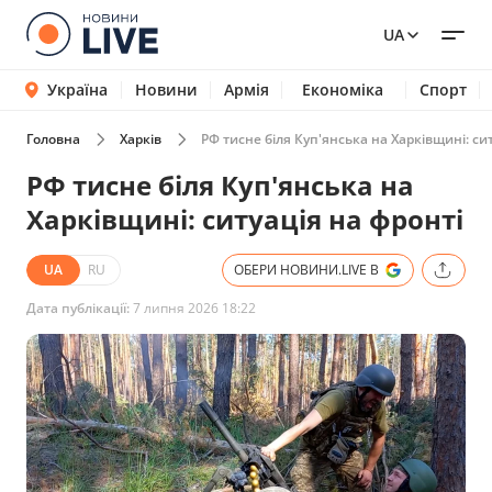
UA
Україна
Новини
Армія
Економіка
Спорт
Головна
Харків
РФ тисне біля Куп'янська на Харківщині: си
РФ тисне біля Куп'янська на
Харківщині: ситуація на фронті
UA
RU
ОБЕРИ НОВИНИ.LIVE В
Дата публікації:
7 липня 2026 18:22