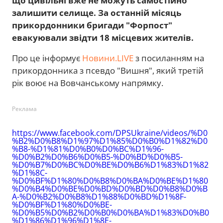
що цивільні вже не можуть самостійно
залишити селище. За останній місяць
прикордонники бригади "Форпост"
евакуювали звідти 18 місцевих жителів.
Про це інформує
Новини.LIVE
з посиланням на
прикордонника з псевдо "Вишня", який третій
рік воює на Вовчанському напрямку.
Реклама
https://www.facebook.com/DPSUkraine/videos/%D0
%B2%D0%B8%D1%97%D1%85%D0%B0%D1%82%D0
%B8-%D1%81%D0%B0%D0%BC%D1%96-
%D0%B2%D0%B6%D0%B5-%D0%BD%D0%B5-
%D0%B7%D0%BC%D0%BE%D0%B6%D1%83%D1%82
%D1%8C-
%D0%BF%D1%80%D0%B8%D0%BA%D0%BE%D1%80
%D0%B4%D0%BE%D0%BD%D0%BD%D0%B8%D0%B
A-%D0%B2%D0%B8%D1%88%D0%BD%D1%8F-
%D0%BF%D1%80%D0%BE-
%D0%B5%D0%B2%D0%B0%D0%BA%D1%83%D0%B0
%D1%86%D1%96%D1%8E-