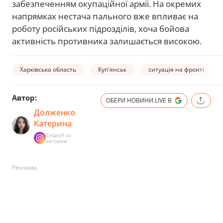
забезпеченням окупаційної армії. На окремих
напрямках нестача пального вже впливає на
роботу російських підрозділів, хоча бойова
активність противника залишається високою.
Харківська область
Куп'янськ
ситуація на фронті
Автор:
ОБЕРИ НОВИНИ.LIVE В
Долженко
Катерина
Слідкуй за
автором
Реклама