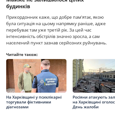
будинків
Прикордонник каже, що добре пам'ятає, якою
була ситуація на цьому напрямку раніше, адже
перебуває там уже третій рік. За цей час
інтенсивність обстрілів значно зросла, а сам
населений пункт зазнав серйозних руйнувань.
Читайте також:
На Харківщині у психлікарні
Росіяни атакують за
торгували фіктивними
на Харківщині оголо
діагнозами
День жалоби