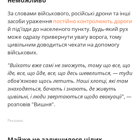
неможливо
За словами військового, російські дрони та інші
засоби ураження
постійно контролюють дороги
й під'їзди до населеного пункту. Будь-який рух
може одразу привернути увагу ворога, тому
цивільним доводиться чекати на допомогу
військових.
"Виїхати вже самі не зможуть, тому що все, що
їде, все, що йде, все, що десь шевелиться, — туди
обов'язково щось летить. Наші хлопці, які там
знаходяться, бачать і знають, де живуть
цивільні, і люди звертаються щодо евакуації"
, —
розповів "Вишня".
Реклама
Майже не залишилося цілих