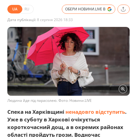
UA
RU
ОБЕРИ НОВИНИ.LIVE В
Дата публікації:
8 серпня 2026 18:33
Людина йде під парасолею. Фото: Новини.LIVE
Спека на Харківщині
ненадовго відступить
.
Уже в суботу в Харкові очікується
короткочасний дощ, а в окремих районах
області пройдуть грози. Водночас