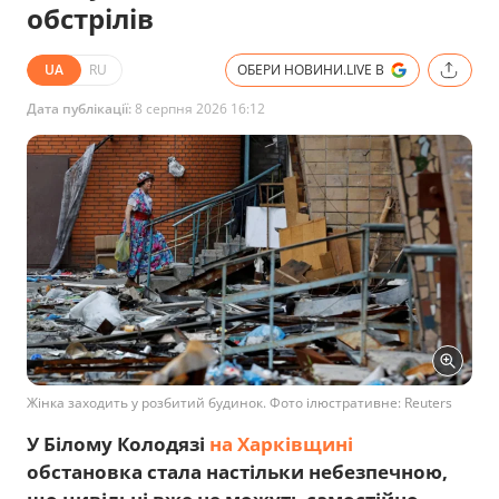
обстрілів
UA
RU
ОБЕРИ НОВИНИ.LIVE В
Дата публікації:
8 серпня 2026 16:12
Жінка заходить у розбитий будинок. Фото ілюстративне: Reuters
У Білому Колодязі
на Харківщині
обстановка стала настільки небезпечною,