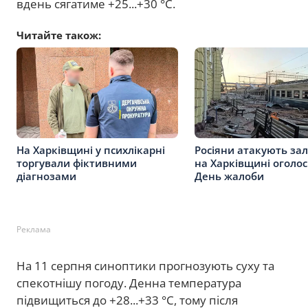
вдень сягатиме +25...+30 °С.
Читайте також:
На Харківщині у психлікарні
Росіяни атакують за
торгували фіктивними
на Харківщині оголо
діагнозами
День жалоби
Реклама
На 11 серпня синоптики прогнозують суху та
спекотнішу погоду. Денна температура
підвищиться до +28...+33 °C, тому після