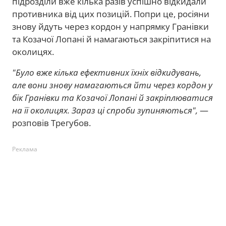
підрозділи вже кілька разів успішно відкидали
противника від цих позицій. Попри це, росіяни
знову йдуть через кордон у напрямку Гранівки
та Козачої Лопані й намагаються закріпитися на
околицях.
"Було вже кілька ефективних їхніх відкидувань,
але вони знову намагаються йти через кордон у
бік Гранівки та Козачої Лопані й закріплюватися
на її околицях. Зараз ці спроби зупиняються",
—
розповів Трегубов.
Реклама